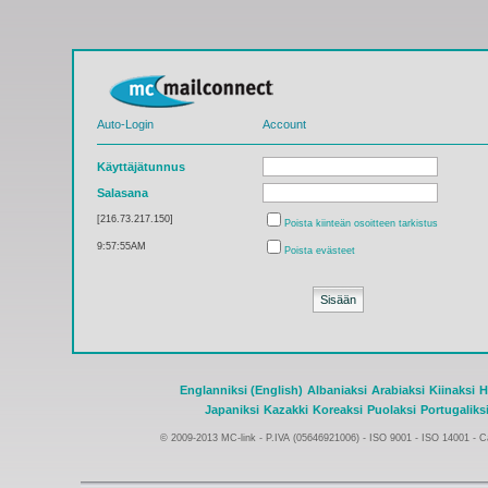
Auto-Login
Account
Käyttäjätunnus
Salasana
[216.73.217.150]
Poista kiinteän osoitteen tarkistus
9:57:55AM
Poista evästeet
Englanniksi (English)
Albaniaksi
Arabiaksi
Kiinaksi
H
Japaniksi
Kazakki
Koreaksi
Puolaksi
Portugaliks
© 2009-2013 MC-link - P.IVA (05646921006) -
ISO 9001 - ISO 14001
-
Ca