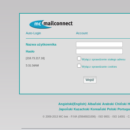
Auto-Login
Account
Nazwa użytkownika
Hasło
[216.73.217.16]
Wyłącz sprawdzenie stałego adresu
5:31:34AM
Wyłącz sprawdzanie cookies
Angielski(English)
Albański
Arabski
Chiński
H
Japoński
Kazachski
Koreański
Polski
Portuga
© 2009-2013 MC-link - P.IVA (05646921006) -
ISO 9001 - ISO 14001
-
Ca