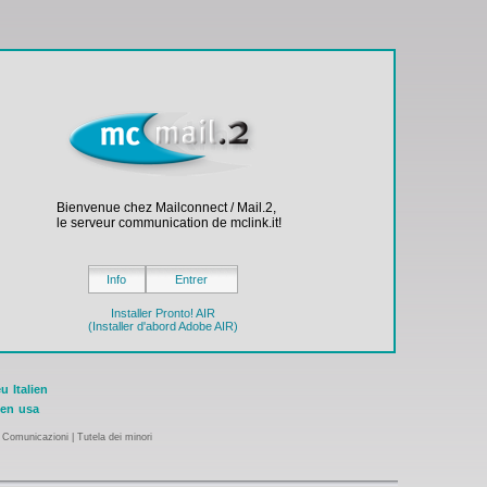
Bienvenue chez Mailconnect / Mail.2,
le serveur communication de mclink.it!
Info
Entrer
Installer Pronto! AIR
(Installer d'abord Adobe AIR)
eu
Italien
ien
usa
|
Comunicazioni
|
Tutela dei minori