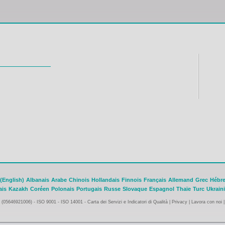
(English)
Albanais
Arabe
Chinois
Hollandais
Finnois
Français
Allemand
Grec
Hébr
ais
Kazakh
Coréen
Polonais
Portugais
Russe
Slovaque
Espagnol
Thaïe
Turc
Ukrain
A (05646921006) -
ISO 9001 - ISO 14001
-
Carta dei Servizi e Indicatori di Qualità
|
Privacy
|
Lavora con noi