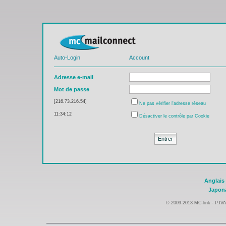
Auto-Login
Account
Adresse e-mail
Mot de passe
[216.73.216.54]
Ne pas vérifier l'adresse réseau
11:34:12
Désactiver le contrôle par Cookie
Anglais 
Japon
© 2009-2013 MC-link - P.IV